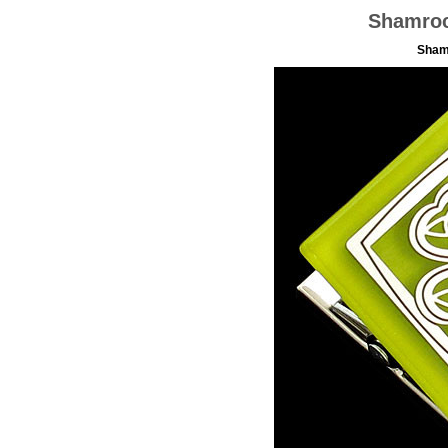
Shamroc
Sham