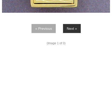
« Previous
Next »
(Image
1
of 3)