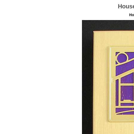
House
Ho