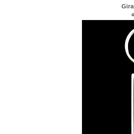
Gira
G