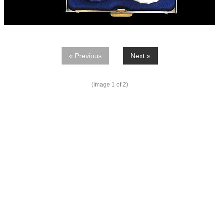
« Previous
Next »
(Image
1
of 2)